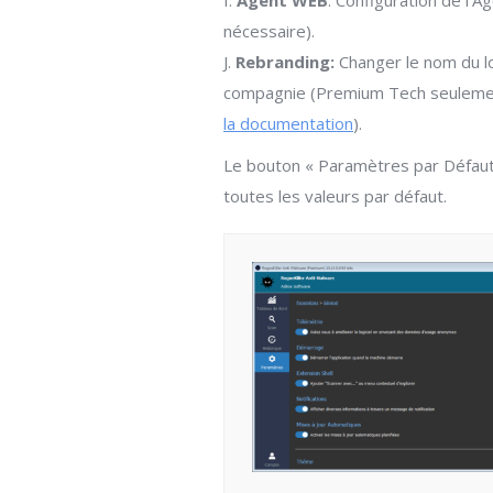
I.
Agent WEB
: Configuration de l’A
nécessaire).
J.
Rebranding:
Changer le nom du log
compagnie (Premium Tech seulem
la documentation
).
Le bouton « Paramètres par Défaut
toutes les valeurs par défaut.