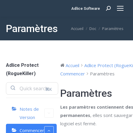
Adlice Software
Search:
Paramètres
Vous êtes ici :
Accueil
Doc
Paramètres
Adlice Protect
Accueil
Adlice Protect (RogueKill
(RogueKiller)
Commencer
Paramètres
⌘K
Paramètres
Les paramètres contiennent des
Notes de
permanentes
, elles sont sauvega
Version
logiciel est fermé.
Commencer