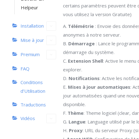
certains paramètres peuvent être d
Helpeur
vous utilisez la version Gratuite)
Installation
A.
Télémétrie
: Envoie des donnée
anonymes à notre serveur.
Mise à jour
B.
Démarrage
: Lance le programm
démarrage du système.
Premium
C.
Extension Shell
: Active le menu 
FAQ
explorer.
D.
Notifications
: Active les notifica
Conditions
E.
Mises à jour automatiques
: Ac
d’Utilisation
jour automatisées quand une nouvel
disponible.
Traductions
F.
Thème
: Theme logiciel (clear, da
Vidéos
G.
Langue
: Language utilisé par le lo
H.
Proxy
: URL du serveur Proxy (si