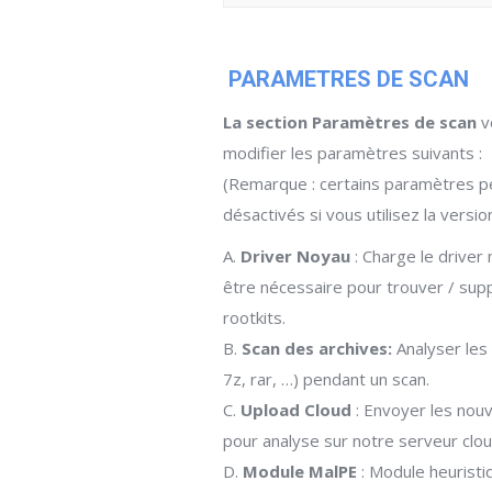
PARAMETRES DE SCAN
La section Paramètres de scan
v
modifier les paramètres suivants :
(Remarque : certains paramètres p
désactivés si vous utilisez la versio
A.
Driver Noyau
: Charge le driver
être nécessaire pour trouver / sup
rootkits.
B.
Scan des archives:
Analyser les 
7z, rar, …) pendant un scan.
C.
Upload Cloud
: Envoyer les nouv
pour analyse sur notre serveur clou
D.
Module MalPE
: Module heuristi