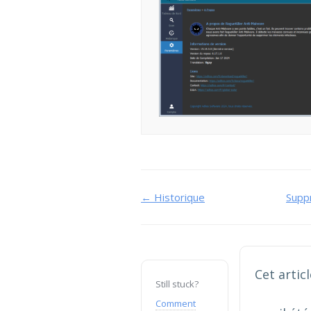
Navigation
← Historique
Supp
de
doc
Cet articl
Still stuck?
Comment