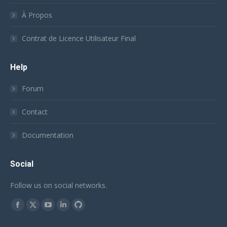
À Propos
Contrat de Licence Utilisateur Final
Help
Forum
Contact
Documentation
Social
Follow us on social networks.
Trouvez nous sur :
Facebook
X
YouTube
LinkedIn
Github
page
page
page
page
page