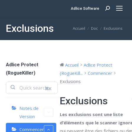
Adlice Software
Search:
Exclusions
Vous êtes ici :
Accueil
Doc
Exclusions
Adlice Protect
Accueil
Adlice Protect
(RogueKiller)
(RogueKill...
Commencer
Exclusions
⌘K
Exclusions
Notes de
Les exclusions sont une liste
Version
d’éléments que le scanner ignor
Commencer
qui peuvent être des fichiers ou de