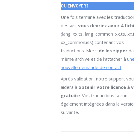
OU ENVOYER?
Une fois terminé avec les traduction
dessus,
vous devriez avoir 4 fich
(lang_xx.ts, lang_common_xx.ts, xx.i
xx_common.iss) contenant vos
traductions. Merci
de les zipper
da
même archive et de l’attacher à
un
nouvelle demande de contact
.
Après validation, notre support vou
aidera à
obtenir votre licence à v
gratuite
. Vos traductions seront
également intégrées dans la versio
suivante.