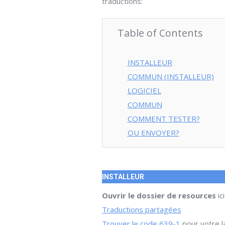
traductions:
Table of Contents
INSTALLEUR
COMMUN (INSTALLEUR)
LOGICIEL
COMMUN
COMMENT TESTER?
OU ENVOYER?
INSTALLEUR
Ouvrir le dossier de resources
ici
Traductions partagées
Trouver le code 639-1
pour votre 