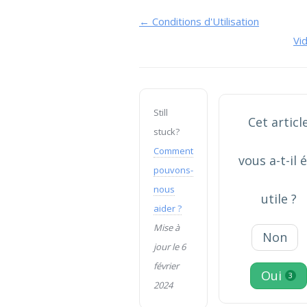
Navigation
← Conditions d'Utilisation
Vi
de
doc
Still
Cet articl
stuck?
Comment
vous a-t-il 
pouvons-
nous
utile ?
aider ?
Mise à
Non
jour le 6
février
Oui
3
2024