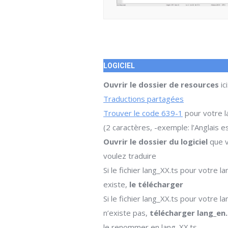
LOGICIEL
Ouvrir le dossier de resources
ici
Traductions partagées
Trouver le code 639-1
pour votre 
(2 caractères, -exemple: l’Anglais e
Ouvrir le dossier du logiciel
que 
voulez traduire
Si le fichier lang_XX.ts pour votre l
existe,
le télécharger
Si le fichier lang_XX.ts pour votre l
n’existe pas,
télécharger lang_en.
le renommer en lang_XX.ts