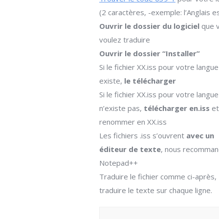
(2 caractères, -exemple: l’Anglais e
Ouvrir le dossier du logiciel
que 
voulez traduire
Ouvrir le dossier “Installer”
Si le fichier XX.iss pour votre langue
existe,
le télécharger
Si le fichier XX.iss pour votre langue
n’existe pas,
télécharger en.iss
et
renommer en XX.iss
Les fichiers .iss s’ouvrent
avec un
éditeur de texte
, nous recomma
Notepad++
Traduire le fichier comme ci-après,
traduire le texte sur chaque ligne.