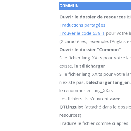
COMMUN
Ouvrir le dossier de resources
ici
Traductions partagées
Trouver le code 639-1
pour votre 
(2 caractères, -exemple: l’Anglais e
Ouvrir le dossier “Common”
Si le fichier lang_XX.ts pour votre l
existe,
le télécharger
Si le fichier lang_XX.ts pour votre l
n’existe pas,
télécharger lang_en.
le renommer en lang_XX.ts
Les fichiers .ts s’ouvrent
avec
QTLinguist
(attaché dans le dossi
resources)
Traduire le fichier comme ci-après