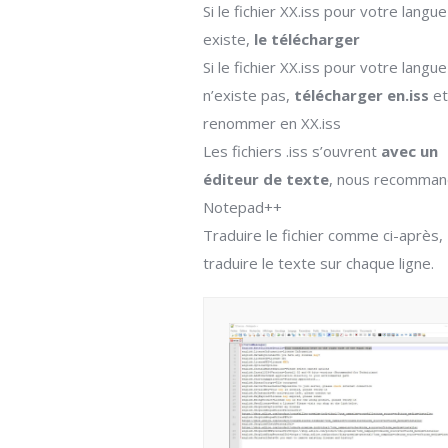
Si le fichier XX.iss pour votre langue
existe,
le télécharger
Si le fichier XX.iss pour votre langue
n’existe pas,
télécharger en.iss
et
renommer en XX.iss
Les fichiers .iss s’ouvrent
avec un
éditeur de texte
, nous recomma
Notepad++
Traduire le fichier comme ci-après,
traduire le texte sur chaque ligne.