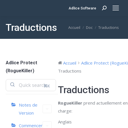
Adlice Software
Search:
Traductions
Vous êtes ici :
Accueil
Doc
Traductions
Adlice Protect
Accueil
Adlice Protect (RogueKill
(RogueKiller)
Traductions
⌘K
Traductions
RogueKiller
prend actuellement en
Notes de
charge:
Version
Anglais
Commencer