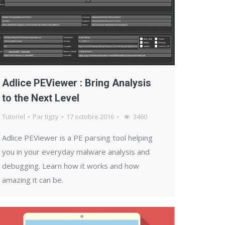
Adlice PEViewer : Bring Analysis
to the Next Level
Tutoriel
Par
tigzy
17 octobre 2016
3460
Adlice PEViewer is a PE parsing tool helping
you in your everyday malware analysis and
debugging. Learn how it works and how
amazing it can be.