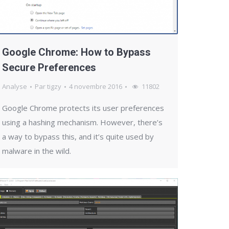
Google Chrome: How to Bypass
Secure Preferences
Analyse
Par
tigzy
4 novembre 2016
11802
Google Chrome protects its user preferences
using a hashing mechanism. However, there’s
a way to bypass this, and it’s quite used by
malware in the wild.