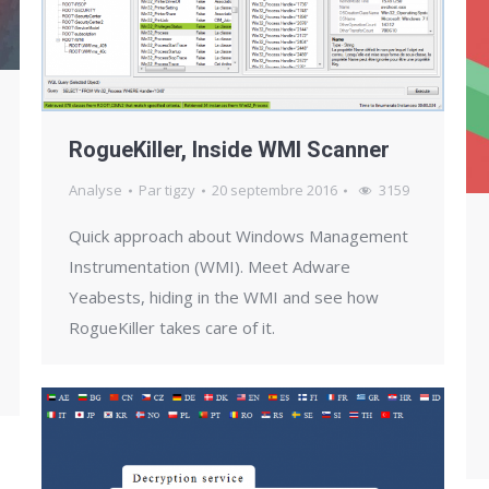
RogueKiller, Inside WMI Scanner
Analyse
Par
tigzy
20 septembre 2016
3159
Quick approach about Windows Management
Instrumentation (WMI). Meet Adware
Yeabests, hiding in the WMI and see how
RogueKiller takes care of it.