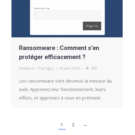
Ransomware : Comment s’en
protéger efficacement ?
Analyse
Par
tigzy
13 juin 2016
905
Les ransomware sont devenus la menace du
web. Apprenez leur fonctionnement, leurs
effets, et apprenez à vous en prémunir.
1
2
→