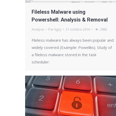
Fileless Malware using
Powershell: Analysis & Removal
Analyse
Par
tigzy
21 octobre 2016
2882
Fileless malware has always been popular and
widely covered (Example: Poweliks). Study of
a fileless malware stored in the task
scheduler.