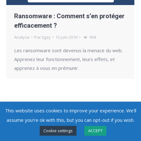
Ransomware : Comment s’en protéger
efficacement ?
Analyse
Par
tigzy
13 juin 2016
904
Les ransomware sont devenus la menace du web.
Apprenez leur fonctionnement, leurs effets, et
apprenez à vous en prémunir.
This website uses cookies to improve your experience. We'll
Copyright @ 2010 - 2026
Adlice Software
- All Rights Reserved
assume you're ok with this, but you can opt-out if you wish.
Cookie settings
ACCEPT