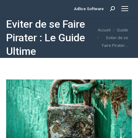
Adlice Software
Search:
Eviter de se Faire
Vous êtes ici :
Accueil
Guide
Pirater : Le Guide
Eviter de se
Faire Pirater…
Ultime