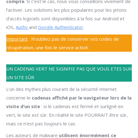
compte
. Si c’est le cas, nous vous conseillons vivement de
l’activer. Les solutions les plus populaires pour les jetons
d’accès logiciels sont disponibles à la fois sur Android et
iOS,
Authy
and
Google Authenticator
.
Important
: N’oubliez pas de conserver vos codes de
récupération, une fois le service activé.
UN CADENAS VERT NE SIGNIFIE PAS QUE VOUS ETES SUR
UN SITE SÛR
L’un des mythes plus courant de la sécurité Internet
concerne le
cadenas affiché par le navigateur lors de la
visite d’un site
: si le cadenas est fermé et surligné en
vert, le site est sûr. En réalité le site POURRAIT être sûr,
mais ce n’est pas toujours le cas.
Les auteurs de malware
utilisent énormément ce