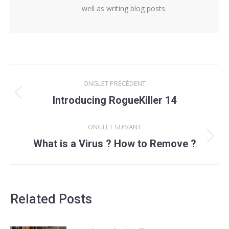
well as writing blog posts.
Navigation
ONGLET PRÉCÉDENT
de
Onglet
Introducing RogueKiller 14
précédent
commentaire
ONGLET SUIVANT
Onglet
What is a Virus ? How to Remove ?
suivant
Related Posts