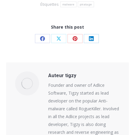
Étiquettes
malware
piratage
Share this post
Share
Share
Share
Share
on
on
on
on
Facebook
X
Pinterest
LinkedIn
Auteur
tigzy
Founder and owner of Adlice
Software, Tigzy started as lead
developer on the popular Anti-
malware called RogueKiller. Involved
in all the Adlice projects as lead
developer, Tigzy is also doing
research and reverse engineering as