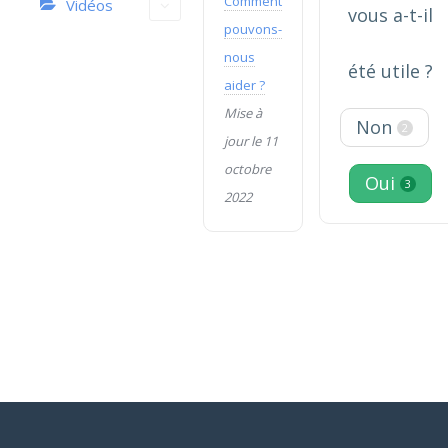
Comment
Vidéos
vous a-t-il
pouvons-
nous
été utile ?
aider ?
Mise à
Non
2
jour le 11
octobre
Oui
3
2022