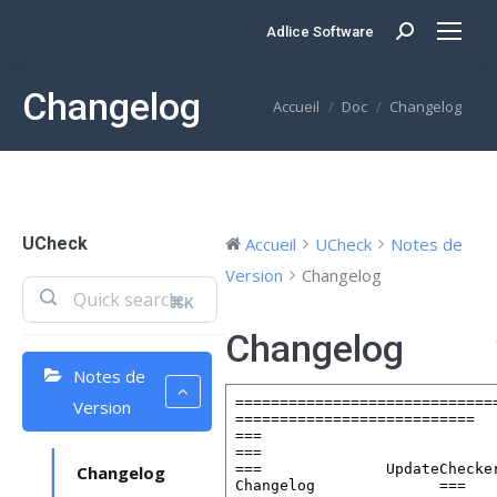
Adlice Software
Search:
Changelog
Vous êtes ici :
Accueil
Doc
Changelog
UCheck
Accueil
UCheck
Notes de
Version
Changelog
⌘K
Changelog
Notes de
Version
Changelog