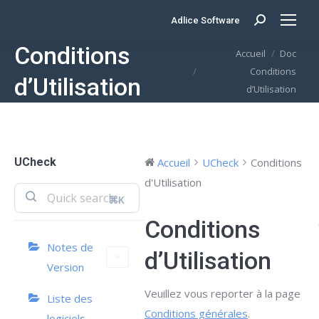
Adlice Software
Search:
Conditions
Vous êtes ici :
Accueil
Doc
Conditions
d’Utilisation
d’Utilisation
UCheck
Accueil
UCheck
Conditions
d'Utilisation
⌘K
Conditions
Notes de
d’Utilisation
Version
Veuillez vous reporter à la page
Liste des
Conditions générales
.
logiciels