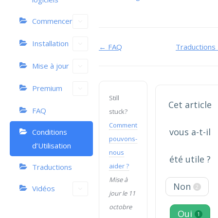
Commencer
Installation
Navigation
← FAQ
Traductions
de
Mise à jour
doc
Premium
Still
Cet article
FAQ
stuck?
Comment
vous a-t-il
Conditions
pouvons-
d’Utilisation
nous
été utile ?
aider ?
Traductions
Mise à
Non
2
Vidéos
jour le 11
octobre
Oui
1