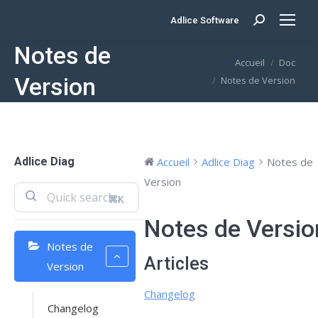
Adlice Software
Search:
Notes de
Vous êtes ici :
Accueil
Doc
Version
Notes de Version
Adlice Diag
Accueil
Adlice Diag
Notes de
Version
⌘K
Notes de Versio
Notes de
Articles
Version
Changelog
Changelog