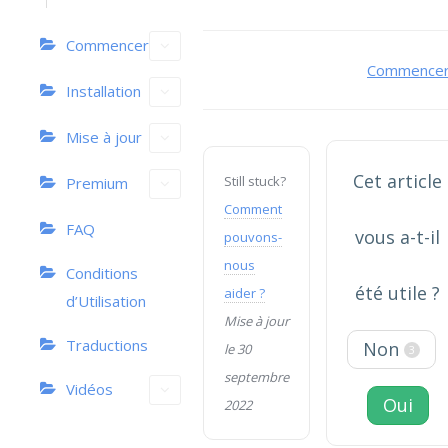
Commencer
Navigation
Commence
Installation
de
Mise à jour
doc
Cet article
Still stuck?
Premium
Comment
FAQ
vous a-t-il
pouvons-
nous
Conditions
été utile ?
aider ?
d’Utilisation
Mise à jour
Traductions
Non
le 30
3
septembre
Vidéos
Oui
2022