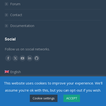
Forum
Contact
Documentation
Social
Follow us on social networks.
Trouvez nous sur :
Facebook
X
YouTube
LinkedIn
Github
page
page
page
page
page
English
opens
opens
opens
opens
opens
Français
in
in
in
in
in
This website uses cookies to improve your experience. We'll
new
new
new
new
new
assume you're ok with this, but you can opt-out if you wish.
window
window
window
window
window
Copyright @ 2010 - 2026
Adlice Software
- All Rights Reserved
Cookie settings
ACCEPT