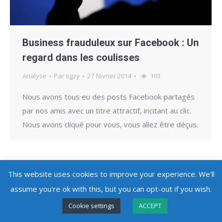
Business frauduleux sur Facebook : Un
regard dans les coulisses
Analyse
Par
tigzy
27 février 2014
193
Nous avons tous eu des posts Facebook partagés
par nos amis avec un titre attractif, incitant au clic.
Nous avons cliqué pour vous, vous allez être déçus.
This website uses cookies to improve your experience. We'll
assume you're ok with this, but you can opt-out if you wish.
Copyright @ 2010 - 2026
Adlice Software
- All Rights Reserved
Cookie settings
ACCEPT