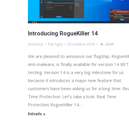
Introducing RogueKiller 14
Annonce
Par
tigzy
29 octobre 2019
8648
We are pleased to announce our flagship, RogueKil
Anti-malware, is finally available for version 14 BE
testing. Version 14 is a very big milestone for us
because it introduces a major new feature that
customers have been asking us for a long time: Rea
Time Protection. Let’s take a look. Real Time
Protection RogueKiller 14…
Détails