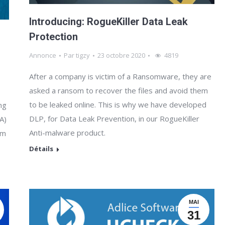
Introducing: RogueKiller Data Leak
Protection
Annonce
Par
tigzy
23 octobre 2020
4819
After a company is victim of a Ransomware, they are
asked a ransom to recover the files and avoid them
to be leaked online. This is why we have developed
ng
DLP, for Data Leak Prevention, in our RogueKiller
A)
Anti-malware product.
em
Détails
MAI
31