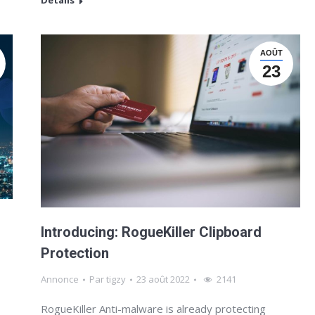
AOÛT
23
Introducing: RogueKiller Clipboard
Protection
Annonce
Par
tigzy
23 août 2022
2141
RogueKiller Anti-malware is already protecting