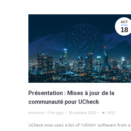
OCT
18
Présentation : Mises à jour de la
communauté pour UCheck
Annonce
Par
tigzy
18 octobre 2023
2012
UCheck now uses a list of 10000+ software from a