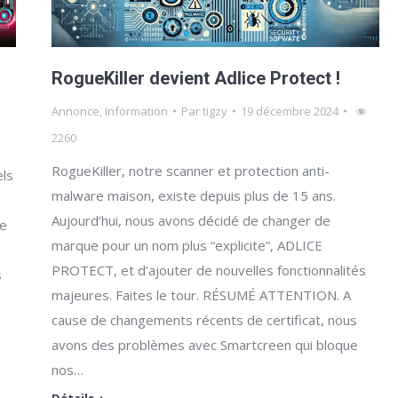
RogueKiller devient Adlice Protect !
Annonce
,
Information
Par
tigzy
19 décembre 2024
2260
RogueKiller, notre scanner et protection anti-
els
malware maison, existe depuis plus de 15 ans.
Aujourd’hui, nous avons décidé de changer de
re
marque pour un nom plus “explicite”, ADLICE
PROTECT, et d’ajouter de nouvelles fonctionnalités
s
majeures. Faites le tour. RÉSUMÉ ATTENTION. A
cause de changements récents de certificat, nous
avons des problèmes avec Smartcreen qui bloque
nos…
Détails