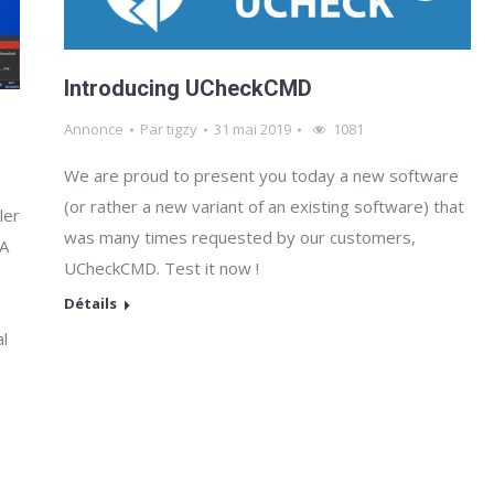
Introducing UCheckCMD
Annonce
Par
tigzy
31 mai 2019
1081
We are proud to present you today a new software
(or rather a new variant of an existing software) that
ler
was many times requested by our customers,
TA
UCheckCMD. Test it now !
Détails
l