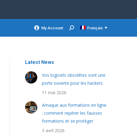
My Account
Français
Search:
Latest News
Vos logiciels obsolètes sont une
porte ouverte pour les hackers
11 mai 2026
Arnaque aux formations en ligne
: comment repérer les fausses
formations et se protéger
3 avril 2026