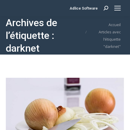
Adlice Software
Search:
Archives de
Vous êtes ici :
Accueil
Articles avec
l’étiquette :
l’étiquette
darknet
"darknet"