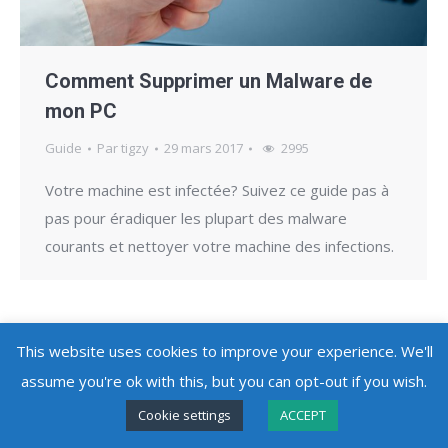
Comment Supprimer un Malware de
mon PC
Guide
Par
tigzy
29 mars 2017
2995
Votre machine est infectée? Suivez ce guide pas à
pas pour éradiquer les plupart des malware
courants et nettoyer votre machine des infections.
This website uses cookies to improve your experience. We'll
assume you're ok with this, but you can opt-out if you wish.
Copyright @ 2010 - 2026
Adlice Software
- All Rights Reserved
Cookie settings
ACCEPT