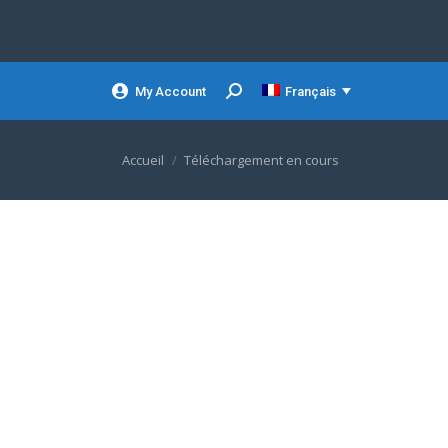
My Account
Français
Search:
Vous êtes ici :
Accueil
Téléchargement en cours