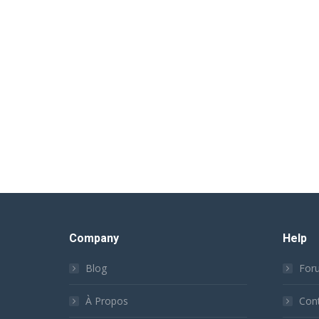
Company
Help
Blog
For
À Propos
Con