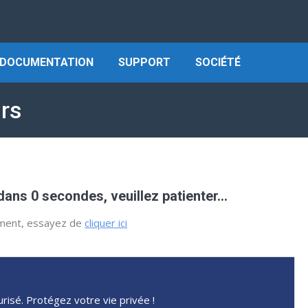
DOCUMENTATION
SUPPORT
SOCIÉTÉ
rs
ns 0 secondes, veuillez patienter…
ement, essayez de
cliquer ici
?
risé. Protégez votre vie privée !